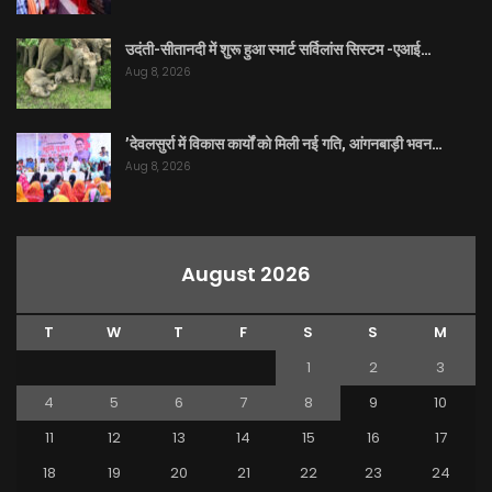
उदंती-सीतानदी में शुरू हुआ स्मार्ट सर्विलांस सिस्टम -एआई…
Aug 8, 2026
’देवलसुर्रा में विकास कार्यों को मिली नई गति, आंगनबाड़ी भवन…
Aug 8, 2026
August 2026
T
W
T
F
S
S
M
1
2
3
4
5
6
7
8
9
10
11
12
13
14
15
16
17
18
19
20
21
22
23
24