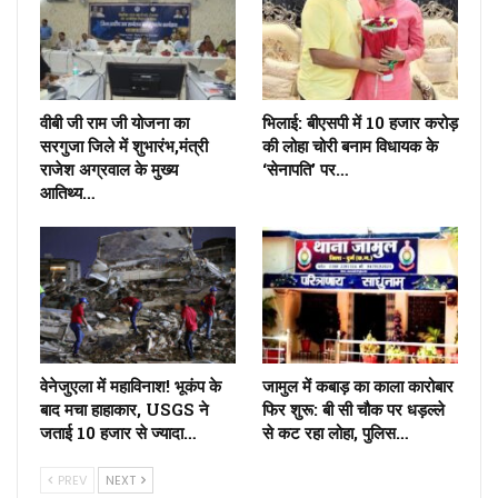
वीबी जी राम जी योजना का
भिलाई: बीएसपी में 10 हजार करोड़
सरगुजा जिले में शुभारंभ,मंत्री
की लोहा चोरी बनाम विधायक के
राजेश अग्रवाल के मुख्य
‘सेनापति’ पर…
आतिथ्य…
वेनेजुएला में महाविनाश! भूकंप के
जामुल में कबाड़ का काला कारोबार
बाद मचा हाहाकार, USGS ने
फिर शुरू: बी सी चौक पर धड़ल्ले
जताई 10 हजार से ज्यादा…
से कट रहा लोहा, पुलिस…
PREV
NEXT