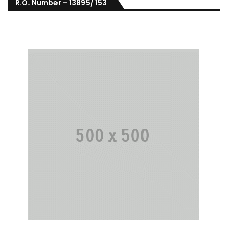
R.O. Number – 13895/ 153