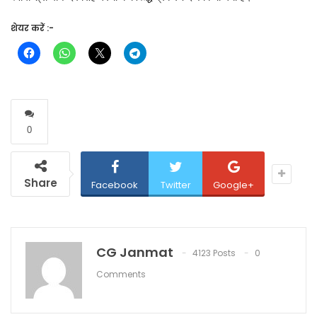
शेयर करें :-
0
Share
Facebook
Twitter
Google+
CG Janmat
4123 Posts
0
Comments