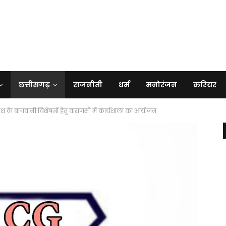
छत्तीसगढ़
राजनीती
धर्म
मनोरंजन
करियर
रदेश के बागवानी विशेषज्ञों हेतु वाराणसी में कार्यशाला का आयोजन