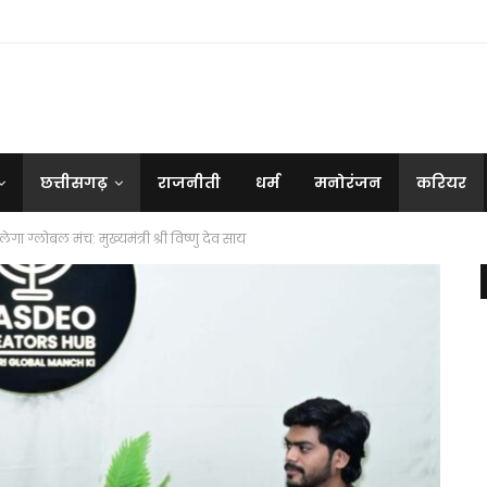
छत्तीसगढ़
राजनीती
धर्म
मनोरंजन
करियर
ेगा ग्लोबल मंच: मुख्यमंत्री श्री विष्णु देव साय