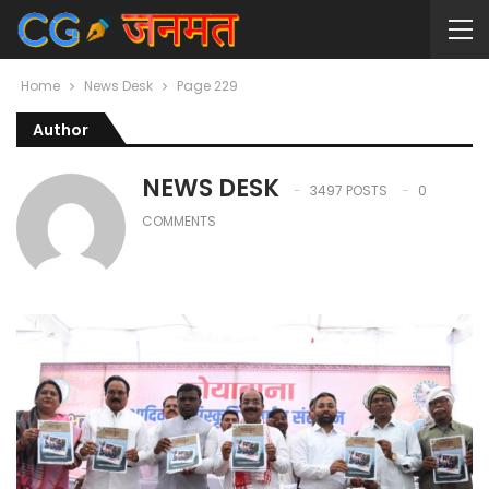
Home
News Desk
Page 229
Author
NEWS DESK
3497 POSTS
0
COMMENTS