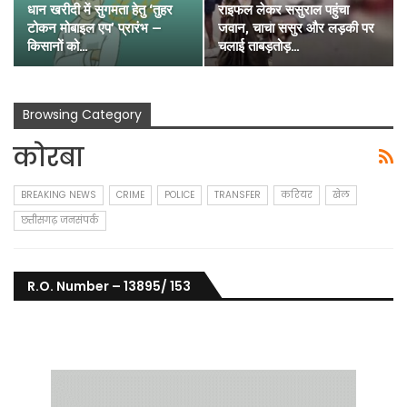
धान खरीदी में सुगमता हेतु ‘तुहर
राइफल लेकर ससुराल पहुंचा
टोकन मोबाइल एप’ प्रारंभ —
जवान, चाचा ससुर और लड़की पर
किसानों को…
चलाई ताबड़तोड़…
Browsing Category
कोरबा
BREAKING NEWS
CRIME
POLICE
TRANSFER
करियर
खेल
छत्तीसगढ़ जनसंपर्क
R.O. Number – 13895/ 153