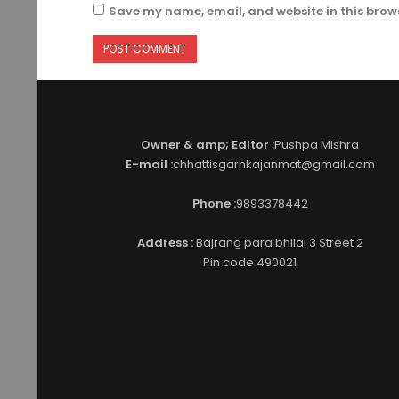
Save my name, email, and website in this brows
Owner & amp; Editor :
Pushpa Mishra
E-mail :
chhattisgarhkajanmat@gmail.com
Phone :
9893378442
Address :
Bajrang para bhilai 3 Street 2
Pin code 490021