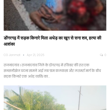
डोंगरगढ़ में सड़क किनारे मिला अधेड़ का खून से सना शव, हत्या की
आशंका
CG Janmat
Apr 21, 2025
0
राजनांदगांव । राजनांदगांव जिले के डोंगरगढ़ में रविवार की रात एक
सनसनीखेज घटना सामने आई जब ग्राम कलकसा और लतमर्रा मार्ग के बीच
सड़क किनारे एक अधेड़ व्यक्ति का…