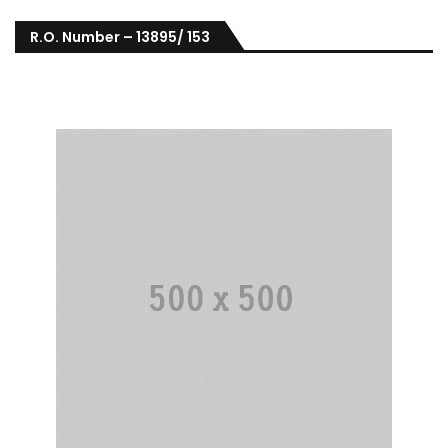
R.O. Number – 13895/ 153