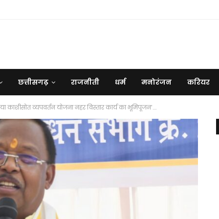
छत्तीसगढ़
राजनीती
धर्म
मनोरंजन
करियर
किया काशीसोत व्यपवर्तन योजना नहर विस्तार कार्य का भूमिपूजन’….