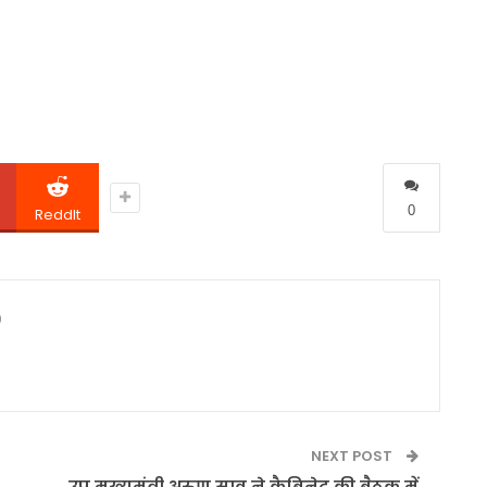
0
ReddIt
0
NEXT POST
उप मुख्यमंत्री अरुण साव ने कैबिनेट की बैठक में