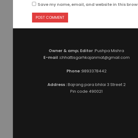
Save my name, email, and website in this brows
Owner & amp; Editor :
Pushpa Mishra
E-mail :
chhattisgarhkajanmat@gmail.com
Phone :
9893378442
Address :
Bajrang para bhilai 3 Street 2
Pin code 490021