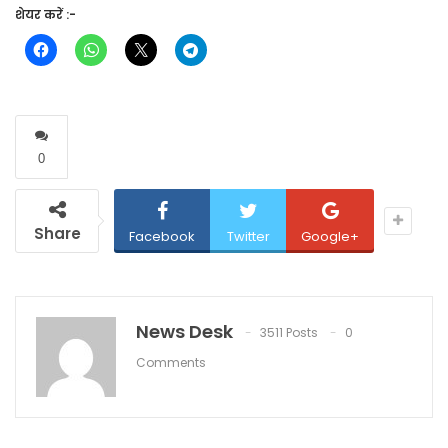
शेयर करें :-
0
Share
Facebook
Twitter
Google+
News Desk
3511 Posts
0
Comments