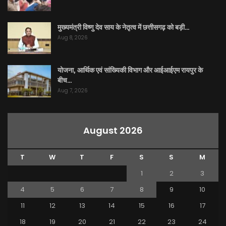
मुख्यमंत्री विष्णु देव साय के नेतृत्व में छत्तीसगढ़ को बड़ी…
Aug 8, 2026
योजना, आर्थिक एवं सांख्यिकी विभाग और आईआईएम रायपुर के
बीच…
Aug 7, 2026
August 2026
T
W
T
F
S
S
M
1
2
3
4
5
6
7
8
9
10
11
12
13
14
15
16
17
18
19
20
21
22
23
24