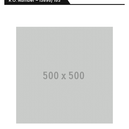
R.O. Number – 13895/ 153