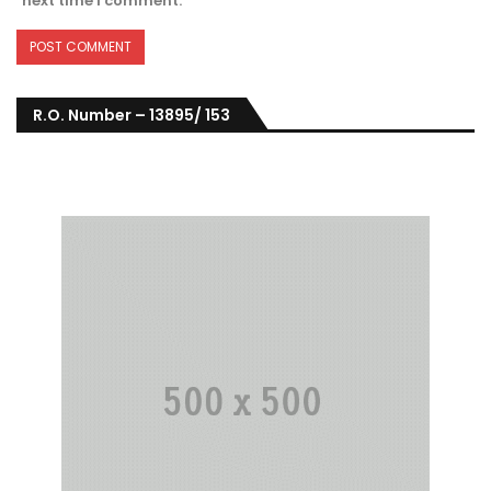
next time I comment.
R.O. Number – 13895/ 153