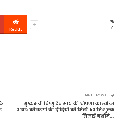
0
ReddIt
0
NEXT POST
के
मुख्यमंत्री विष्णु देव साय की घोषणा का त्वरित
ई
असर: कोसरंगी की दीदियों को मिली 50 निःशुल्क
सिलाई मशीनें….