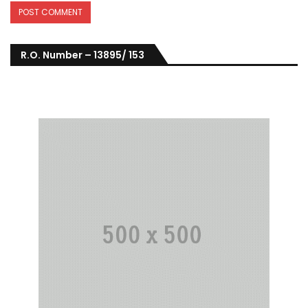
R.O. Number – 13895/ 153