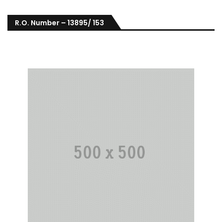
R.O. Number – 13895/ 153