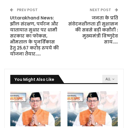
PREV POST
NEXT POST
Uttarakhand News:
जनता के प्रति
झील संरक्षण, पर्यटन और
संवेदनशीलता ही सुशासन
यातायात सुधार पर धामी
की सबसे बड़ी कसौटी :
सरकार का फोकस,
मुख्यमंत्री विष्णुदेव
भीमताल के पुनर्विकास
साय…..
हेतु 25.67 करोड़ रुपये की
योजना तैयार…..
You Might Also Like
ALL