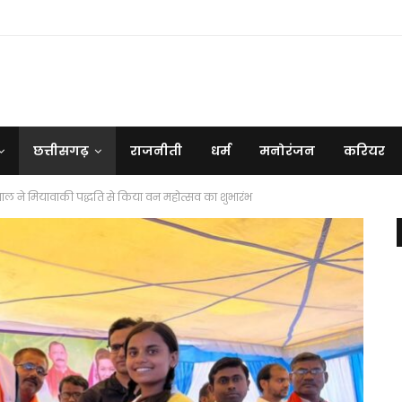
छत्तीसगढ़
राजनीती
धर्म
मनोरंजन
करियर
सवाल ने मियावाकी पद्धति से किया वन महोत्सव का शुभारंभ