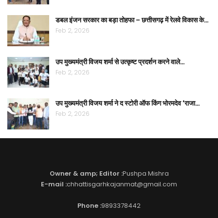
डबल इंजन सरकार का बड़ा तोहफा – छत्तीसगढ़ में रेलवे विकास के…
Feb 2, 2026
उप मुख्यमंत्री विजय शर्मा से उत्कृष्ट प्रदर्शन करने वाले…
Feb 2, 2026
उप मुख्यमंत्री विजय शर्मा ने द स्टोरी ऑफ किंग भोरमदेव ‘राजा…
Feb 2, 2026
Owner & amp; Editor :
Pushpa Mishra
E-mail :
chhattisgarhkajanmat@gmail.com
Phone :
9893378442