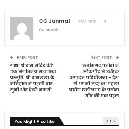
CG Janmat
4123 Posts
0
Comments
PREV POST
NEXT POST
गाथा श्रीराम मंदिर की’:
छत्तीसगढ़ पतोरा में
एक संगीतमय महागाथा
सोकपीट से उर्वरक
प्रस्तुति :श्री रामलला के
उत्पादन परियोजना – देश
ननिहाल में पहली बार
में अपनी तरह का पहला
सुनी और देखी जाएगी
प्रयोग छत्तीसगढ़ के पतोरा
गाँव की एक पहल
You Might Also Like
ALL