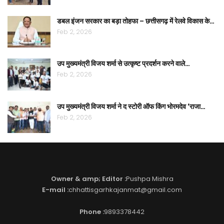
डबल इंजन सरकार का बड़ा तोहफा – छत्तीसगढ़ में रेलवे विकास के…
Feb 2, 2026
उप मुख्यमंत्री विजय शर्मा से उत्कृष्ट प्रदर्शन करने वाले…
Feb 2, 2026
उप मुख्यमंत्री विजय शर्मा ने द स्टोरी ऑफ किंग भोरमदेव ‘राजा…
Feb 2, 2026
Owner & amp; Editor :
Pushpa Mishra
E-mail :
chhattisgarhkajanmat@gmail.com
Phone :
9893378442