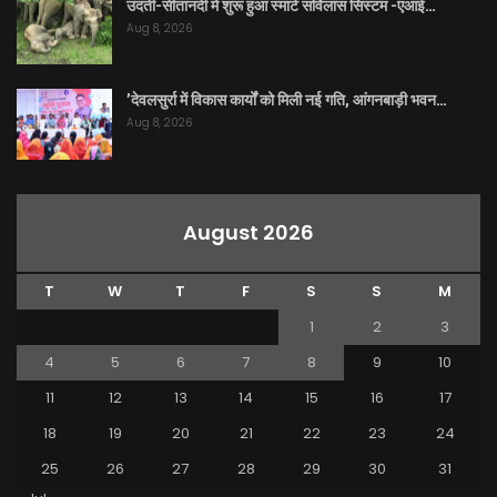
उदंती-सीतानदी में शुरू हुआ स्मार्ट सर्विलांस सिस्टम -एआई…
Aug 8, 2026
’देवलसुर्रा में विकास कार्यों को मिली नई गति, आंगनबाड़ी भवन…
Aug 8, 2026
August 2026
T
W
T
F
S
S
M
1
2
3
4
5
6
7
8
9
10
11
12
13
14
15
16
17
18
19
20
21
22
23
24
25
26
27
28
29
30
31