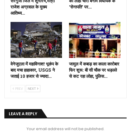
सरगुजा जिले में शुभारंभ,मंत्री
की लोहा चोरी बनाम विधायक के
राजेश अग्रवाल के मुख्य
‘सेनापति’ पर…
आतिथ्य…
वेनेजुएला में महाविनाश! भूकंप के
जामुल में कबाड़ का काला कारोबार
बाद मचा हाहाकार, USGS ने
फिर शुरू: बी सी चौक पर धड़ल्ले
जताई 10 हजार से ज्यादा…
से कट रहा लोहा, पुलिस…
PREV
NEXT
LEAVE A REPLY
Your email address will not be published.