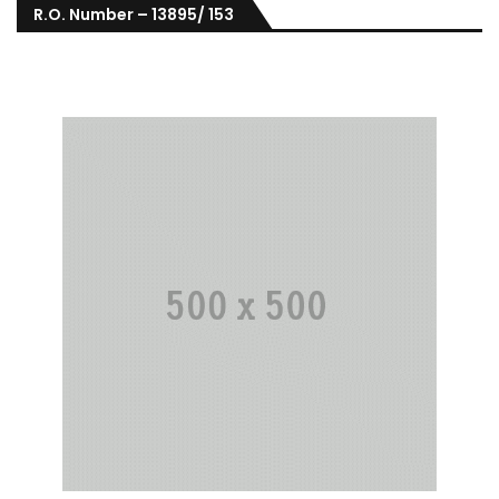
R.O. Number – 13895/ 153