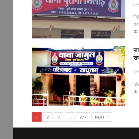
CG
भिल
बंद
का
जा
सज
CG
भिल
कार
1
2
3
…
277
NEXT