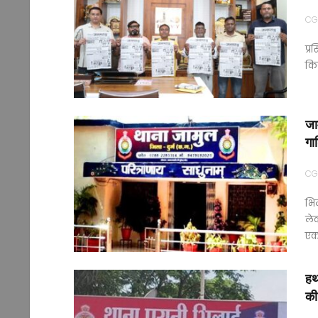
CG
प्र
किय
जाम
गाड
CG
भिल
लेक
ए
हथ
की 