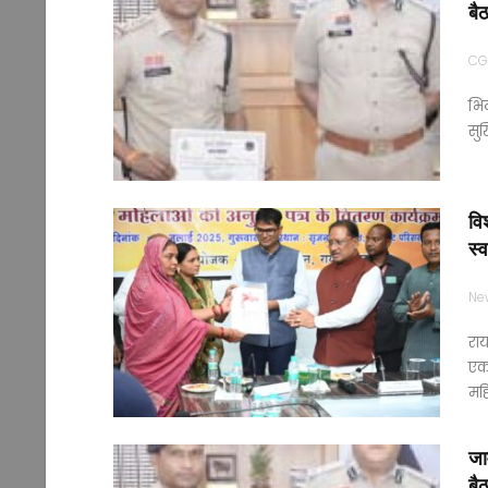
बै
CG
भिल
सुर
वि
स्
Ne
राय
एक 
मह
जाम
बै