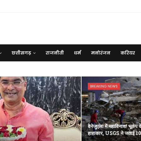
छत्तीसगढ़
राजनीती
धर्म
मनोरंजन
करियर
BREAKING NEWS
वेनेजुएला में महाविनाश! भूकंप 
हाहाकार, USGS ने जताई 1