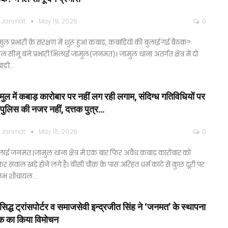
 Janmat
May 19, 2026
0
ुल प्रभारी के संरक्षण में शुरू हुआ कबाड़, कबाड़ियों की बुलाई गई बैठक?
ल सीनू बने प्रभारी भिलाई जामुल(जनमत)। जामुल थाना अंतर्गत क्षेत्र में दो
ाड़ी…
मुल में कबाड़ कारोबार पर नहीं लग रही लगाम, संदिग्ध गतिविधियों पर
 पुलिस की नजर नहीं, दत्तक पुत्र…
 Janmat
May 16, 2026
0
ाई जनमत |जामुल थाना क्षेत्र में एक बार फिर अवैध कबाड़ कारोबार को
र सवाल खड़े होने लगे हैं। बीसी चौक के पास अरिहंत धर्म कांटे से कुछ दूरी पर
लभ शौचायल…
रसिद्ध ट्रांसपोर्टर व समाजसेवी इन्द्रजीत सिंह ने ‘जनमत’ के स्थापना
क का किया विमोचन