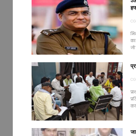
SP 
हफ
CG
भिल
का 
जो
प्
CG
प्र
प्र
कठ
जाम