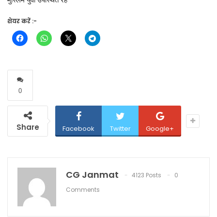
शेयर करें :-
0
Share
Facebook
Twitter
Google+
CG Janmat
4123 Posts
0
Comments