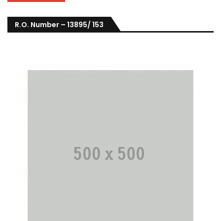
R.O. Number – 13895/ 153