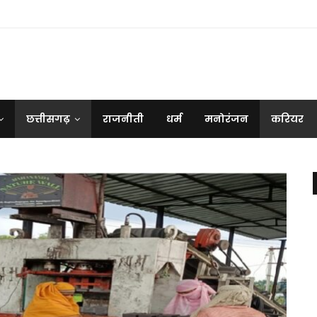
छत्तीसगढ़
राजनीती
धर्म
मनोरंजन
करियर