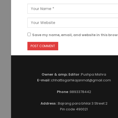
Save my name, email, and website in this brows
Owner & amp; Editor :
Pushpa Mishra
E-mail :
chhattisgarhkajanmat@gmail.com
Phone :
9893378442
Address :
Bajrang para bhilai 3 Street 2
Pin code 490021