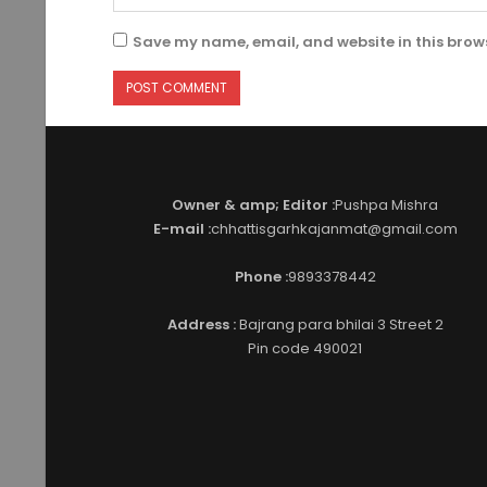
Save my name, email, and website in this brows
Owner & amp; Editor :
Pushpa Mishra
E-mail :
chhattisgarhkajanmat@gmail.com
Phone :
9893378442
Address :
Bajrang para bhilai 3 Street 2
Pin code 490021