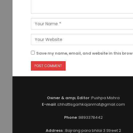
Save my name, email, and website in this brows
Owner & amp; Editor :
Pushpa Mishra
E-mail :
chhattisgarhkajanmat@gmail.com
Phone :
9893378442
Address :
Bajrang para bhilai 3 Street 2