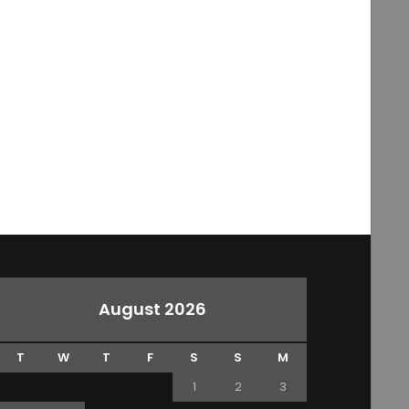
August 2026
T
W
T
F
S
S
M
1
2
3