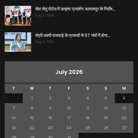
सेवा सेतु पोर्टल में उत्कृष्ट प्रदर्शन: बलरामपुर के निर्दोष…
Aug 5, 2026
मंत्री लक्ष्मी राजवाड़े के प्रयासों से 97 गांवों में होगा…
Aug 5, 2026
July 2026
T
W
T
F
S
S
M
1
2
3
4
5
6
7
8
9
10
11
12
13
14
15
16
17
18
19
20
21
22
23
24
25
26
27
28
29
30
31