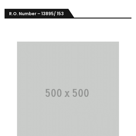
R.O. Number – 13895/ 153