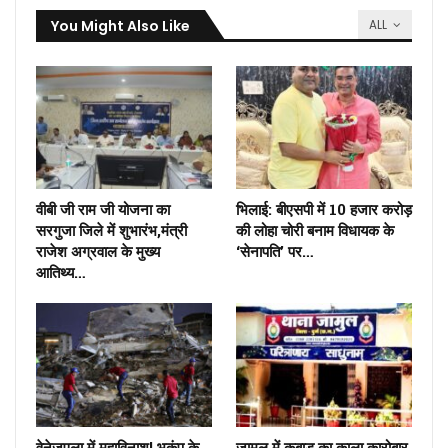
You Might Also Like
ALL
वीबी जी राम जी योजना का
भिलाई: बीएसपी में 10 हजार करोड़
सरगुजा जिले में शुभारंभ,मंत्री
की लोहा चोरी बनाम विधायक के
राजेश अग्रवाल के मुख्य
‘सेनापति’ पर…
आतिथ्य…
वेनेजुएला में महाविनाश! भूकंप के
जामुल में कबाड़ का काला कारोबार