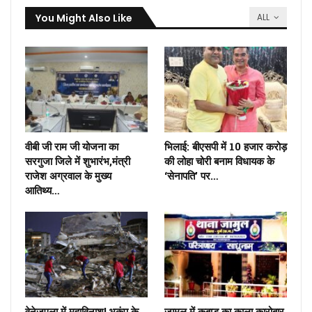
You Might Also Like
ALL
वीबी जी राम जी योजना का
भिलाई: बीएसपी में 10 हजार करोड़
सरगुजा जिले में शुभारंभ,मंत्री
की लोहा चोरी बनाम विधायक के
राजेश अग्रवाल के मुख्य
‘सेनापति’ पर…
आतिथ्य…
वेनेजुएला में महाविनाश! भूकंप के
जामुल में कबाड़ का काला कारोबार