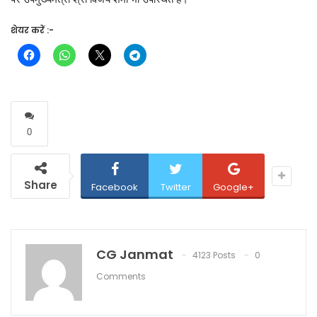
शेयर करें :-
0
Share
Facebook
Twitter
Google+
CG Janmat
4123 Posts
0
Comments