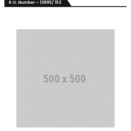
R.O. Number – 13895/ 153