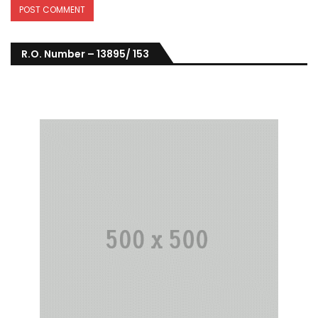
R.O. Number – 13895/ 153