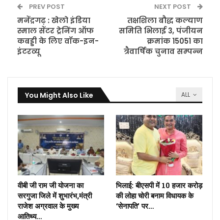
PREV POST
NEXT POST
मनेंद्रगढ़ : खेलो इंडिया
तक्षशिला बौद्ध कल्याण
स्माल सेंटर ट्रेनिंग ऑफ
समिति भिलाई 3, पंजीयन
कबड्डी के लिए वॉक-इन-
क्रमांक 15051 का
इंटरव्यू
त्रैवार्षिक चुनाव सम्पन्न
You Might Also Like
ALL
वीबी जी राम जी योजना का
भिलाई: बीएसपी में 10 हजार करोड़
सरगुजा जिले में शुभारंभ,मंत्री
की लोहा चोरी बनाम विधायक के
राजेश अग्रवाल के मुख्य
‘सेनापति’ पर…
आतिथ्य…