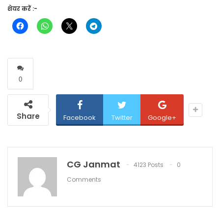
शेयर करें :-
0
Share
Facebook
Twitter
Google+
CG Janmat
4123 Posts
0
Comments