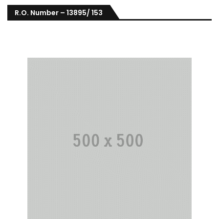
R.O. Number – 13895/ 153