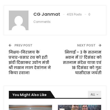
CG Janmat
4123 Posts
0
Comments
PREV POST
NEXT POST
निक्षय-निरामय के
भिलाई – 3 के सतनाम
प्रचार-प्रसार रथ को हरी
भवन में 17 दिसंबर को
झंडी दिखाकर उद्योग मंत्री
सतनाम संदेश यात्रा एवं
श्री लखन लाल देवांगन ने
18 दिसंबर को गुरु
किया रवाना
घासीदास जयंती
You Might Also Like
ALL