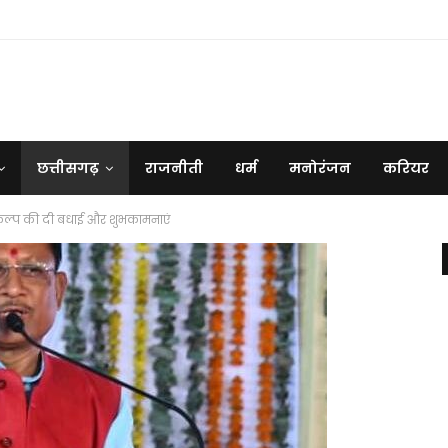
छत्तीसगढ़
राजनीती
धर्म
मनोरंजन
करियर
ंभ कल्प की दी बधाई और शुभकामनाएं