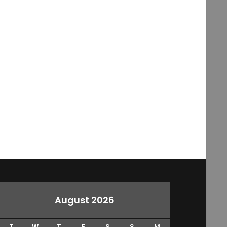
August 2026
T
W
T
F
S
S
M