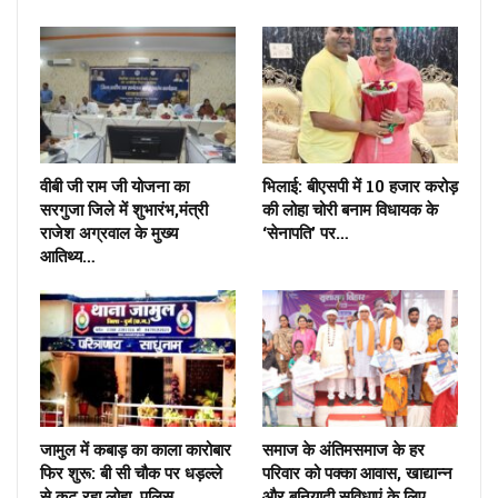
वीबी जी राम जी योजना का
भिलाई: बीएसपी में 10 हजार करोड़
सरगुजा जिले में शुभारंभ,मंत्री
की लोहा चोरी बनाम विधायक के
राजेश अग्रवाल के मुख्य
‘सेनापति’ पर…
आतिथ्य…
जामुल में कबाड़ का काला कारोबार
समाज के अंतिमसमाज के हर
फिर शुरू: बी सी चौक पर धड़ल्ले
परिवार को पक्का आवास, खाद्यान्न
से कट रहा लोहा, पुलिस…
और बुनियादी सुविधाएं के लिए…