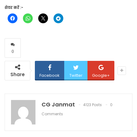
शेयर करें :-
0
Share
Facebook
Twitter
Google+
CG Janmat
4123 Posts
0
Comments