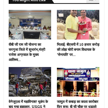
You Might Also Like
वीबी जी राम जी योजना का
भिलाई: बीएसपी में 10 हजार करोड़
सरगुजा जिले में शुभारंभ,मंत्री
की लोहा चोरी बनाम विधायक के
राजेश अग्रवाल के मुख्य
‘सेनापति’ पर…
आतिथ्य…
वेनेजुएला में महाविनाश! भूकंप के
जामुल में कबाड़ का काला कारोबार
बाद मचा हाहाकार, USGS ने
फिर शुरू: बी सी चौक पर धड़ल्ले