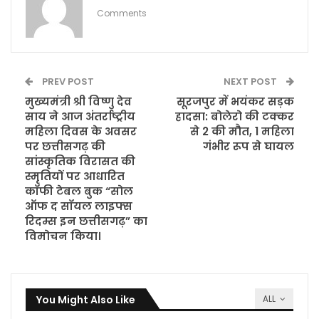
Comments
PREV POST
NEXT POST
मुख्यमंत्री श्री विष्णु देव
सूरजपुर में भयंकर सड़क
साय ने आज अंतर्राष्ट्रीय
हादसा: बोलेरो की टक्कर
महिला दिवस के अवसर
से 2 की मौत, 1 महिला
पर छत्तीसगढ़ की
गंभीर रूप से घायल
सांस्कृतिक विरासत की
स्मृतियों पर आधारित
कॉफी टेबल बुक “सोल
ऑफ द सॉयल लाइफ्स
रिदम्स इन छत्तीसगढ़” का
विमोचन किया।
You Might Also Like
ALL