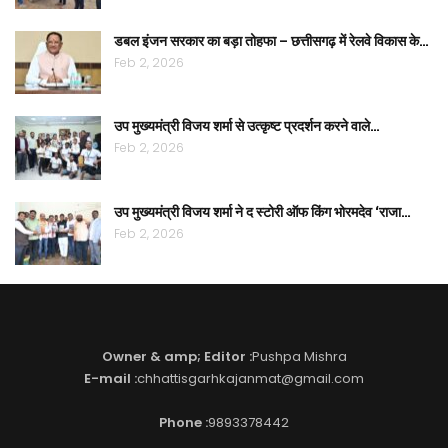
डबल इंजन सरकार का बड़ा तोहफा – छत्तीसगढ़ में रेलवे विकास के…
Feb 2, 2026
उप मुख्यमंत्री विजय शर्मा से उत्कृष्ट प्रदर्शन करने वाले…
Feb 2, 2026
उप मुख्यमंत्री विजय शर्मा ने द स्टोरी ऑफ किंग भोरमदेव ‘राजा…
Feb 2, 2026
Owner & amp; Editor :
Pushpa Mishra
E-mail :
chhattisgarhkajanmat@gmail.com
Phone :
9893378442