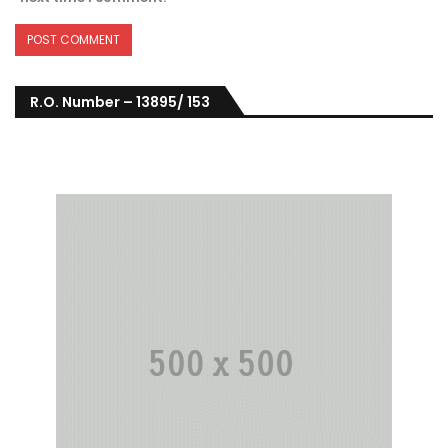
R.O. Number – 13895/ 153