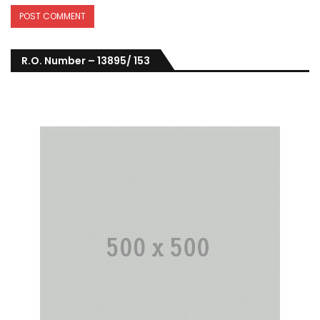
R.O. Number – 13895/ 153