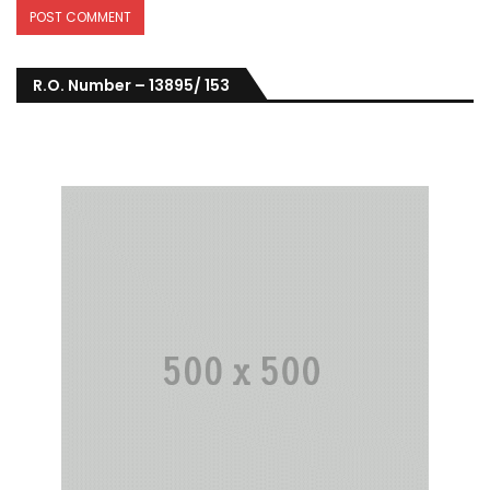
R.O. Number – 13895/ 153